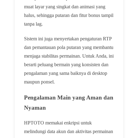
muat layar yang singkat dan animasi yang
halus, sehingga putaran dan fitur bonus tampil
tanpa lag.
Sistem ini juga menyertakan pengaturan RTP
dan pemantauan pola putaran yang membantu
menjaga stabilitas permainan. Untuk Anda, ini
berarti peluang bermain yang konsisten dan
pengalaman yang sama baiknya di desktop
maupun ponsel.
Pengalaman Main yang Aman dan
Nyaman
HPTOTO memakai enkripsi untuk
melindungi data akun dan aktivitas permainan