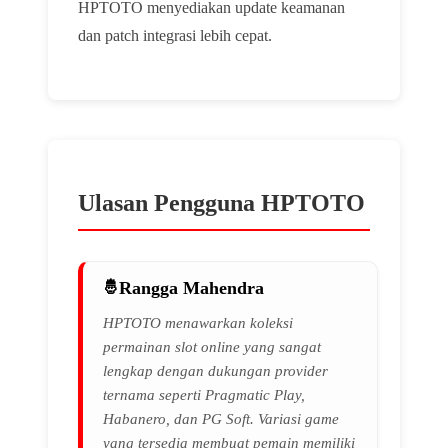
HPTOTO menyediakan update keamanan
dan patch integrasi lebih cepat.
Ulasan Pengguna HPTOTO
Rangga Mahendra
HPTOTO menawarkan koleksi
permainan slot online yang sangat
lengkap dengan dukungan provider
ternama seperti Pragmatic Play,
Habanero, dan PG Soft. Variasi game
yang tersedia membuat pemain memiliki