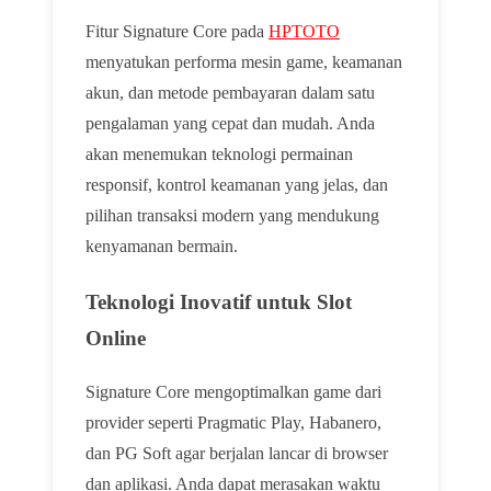
Fitur Signature Core pada
HPTOTO
menyatukan performa mesin game, keamanan
akun, dan metode pembayaran dalam satu
pengalaman yang cepat dan mudah. Anda
akan menemukan teknologi permainan
responsif, kontrol keamanan yang jelas, dan
pilihan transaksi modern yang mendukung
kenyamanan bermain.
Teknologi Inovatif untuk Slot
Online
Signature Core mengoptimalkan game dari
provider seperti Pragmatic Play, Habanero,
dan PG Soft agar berjalan lancar di browser
dan aplikasi. Anda dapat merasakan waktu