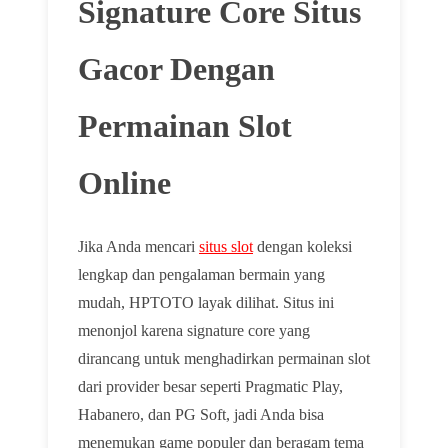
Signature Core Situs
Gacor Dengan
Permainan Slot
Online
Jika Anda mencari
situs slot
dengan koleksi
lengkap dan pengalaman bermain yang
mudah, HPTOTO layak dilihat. Situs ini
menonjol karena signature core yang
dirancang untuk menghadirkan permainan slot
dari provider besar seperti Pragmatic Play,
Habanero, dan PG Soft, jadi Anda bisa
menemukan game populer dan beragam tema