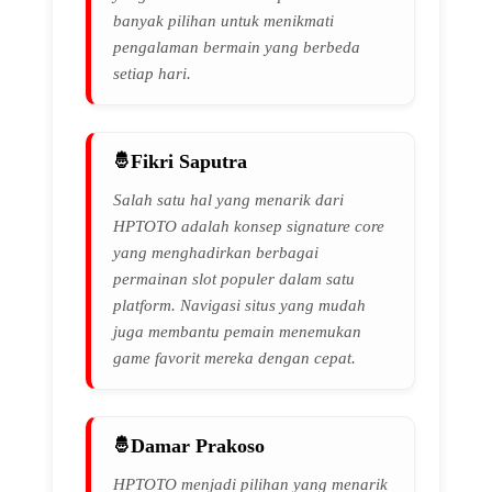
banyak pilihan untuk menikmati
pengalaman bermain yang berbeda
setiap hari.
Fikri Saputra
Salah satu hal yang menarik dari
HPTOTO adalah konsep signature core
yang menghadirkan berbagai
permainan slot populer dalam satu
platform. Navigasi situs yang mudah
juga membantu pemain menemukan
game favorit mereka dengan cepat.
Damar Prakoso
HPTOTO menjadi pilihan yang menarik