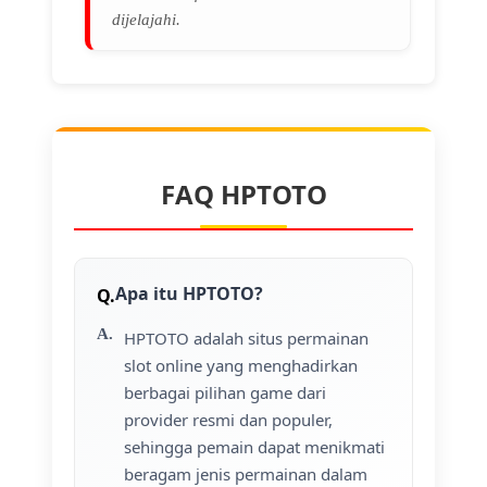
dijelajahi.
FAQ HPTOTO
Apa itu HPTOTO?
HPTOTO adalah situs permainan
slot online yang menghadirkan
berbagai pilihan game dari
provider resmi dan populer,
sehingga pemain dapat menikmati
beragam jenis permainan dalam