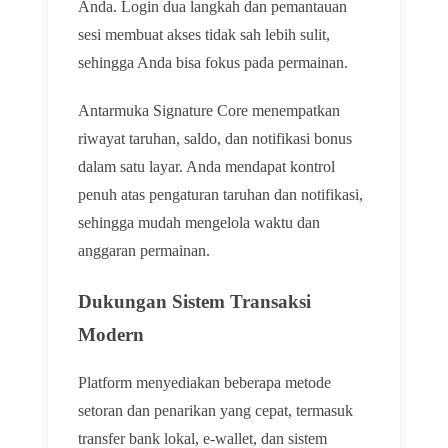
Anda. Login dua langkah dan pemantauan
sesi membuat akses tidak sah lebih sulit,
sehingga Anda bisa fokus pada permainan.
Antarmuka Signature Core menempatkan
riwayat taruhan, saldo, dan notifikasi bonus
dalam satu layar. Anda mendapat kontrol
penuh atas pengaturan taruhan dan notifikasi,
sehingga mudah mengelola waktu dan
anggaran permainan.
Dukungan Sistem Transaksi
Modern
Platform menyediakan beberapa metode
setoran dan penarikan yang cepat, termasuk
transfer bank lokal, e-wallet, dan sistem