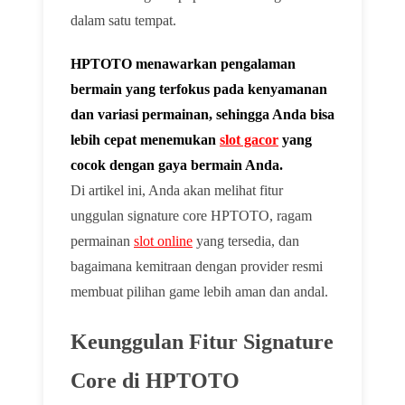
dalam satu tempat.
HPTOTO menawarkan pengalaman
bermain yang terfokus pada kenyamanan
dan variasi permainan, sehingga Anda bisa
lebih cepat menemukan
slot gacor
yang
cocok dengan gaya bermain Anda.
Di artikel ini, Anda akan melihat fitur
unggulan signature core HPTOTO, ragam
permainan
slot online
yang tersedia, dan
bagaimana kemitraan dengan provider resmi
membuat pilihan game lebih aman dan andal.
Keunggulan Fitur Signature
Core di HPTOTO